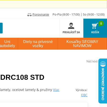
Porovnanie
Po-Pia (8:00 - 17:00) | So (9:00 - 12:00)
0
PRIHLÁSIŤ SA
KOŠÍK
Uni
Diely na prívesné
Kosačky SEGWAY
autodiely
vozíky
NAVIMOW
Náš kód:
P1572
 DRC108 STD
lamely, ocelové lamely & pružiny
Viac
:
Výrobca
EBC