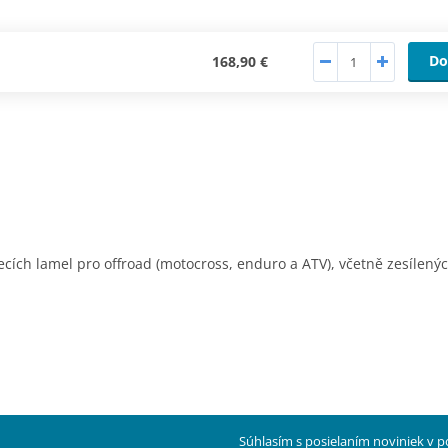
Do
168,90 €
cích lamel pro offroad (motocross, enduro a ATV), včetně zesílený
Súhlasím s posielaním noviniek v