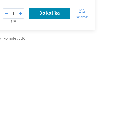
Do košíka
Porovnať
(ks)
ky komplet EBC