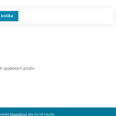
 košíka
ch spojkových pružin.
 podobe
Newslettru
aby mi nič neušlo.