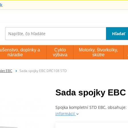
sk
Hľadať
lušenstvo, doplnky a
Cyklo
Motorky, štvorkolky,
náradie
výbava
skútre
plet EBC
Sada spojky EBC DRC108 STD
Sada spojky EBC
Spojka kompletní STD EBC, obsahuje: 
informácií