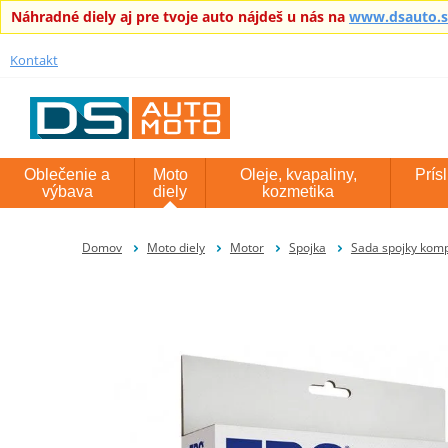
Náhradné diely aj pre tvoje auto nájdeš u nás na
www.dsauto.
Kontakt
Oblečenie a
Moto
Oleje, kvapaliny,
Prís
výbava
diely
kozmetika
Domov
Moto diely
Motor
Spojka
Sada spojky kom