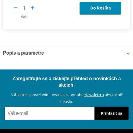
Do košíka
(ks)
Popis a parametre
Sada spojky DRC
Kompletní sada standardních třecích i ocelových unášecích lamel
Zaregistrujte se a získejte přehled o novinkách a
pro offroad (motocross, enduro a ATV), včetně zesílených
akcích.
spojkových pružin.
Súhlasím s posielaním noviniek v podobe
Newslettru
aby mi nič
neušlo.
Prihlásiť sa