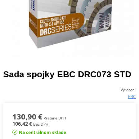
Sada spojky EBC DRC073 STD
:
Výrobca
EBC
130,90 €
Vrátane DPH
106,42 €
Bez DPH
Na centrálnom sklade