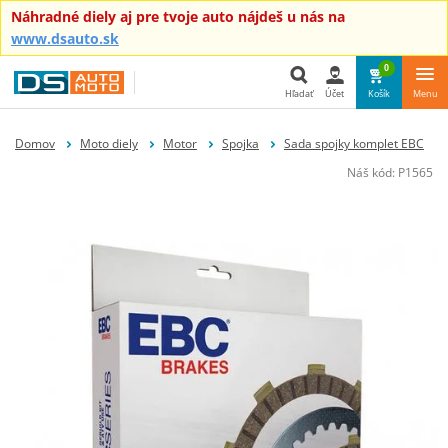
Náhradné diely aj pre tvoje auto nájdeš u nás na
www.dsauto.sk
0
Hľadať
Účet
Košík
Menu
Hľadať
Domov
Moto diely
Motor
Spojka
Sada spojky komplet EBC
Náš kód:
P1565