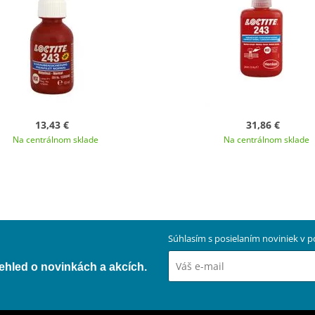
13,43 €
31,86 €
Na centrálnom sklade
Na centrálnom sklade
Súhlasím s posielaním noviniek v
přehled o novinkách a akcích.