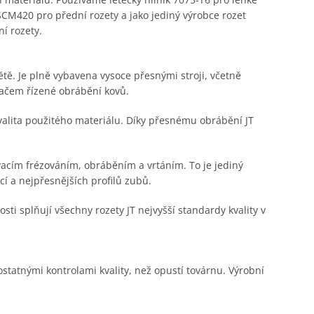
M420 pro přední rozety a jako jediný výrobce rozet
í rozety.
ětě. Je plně vybavena vysoce přesnými stroji, včetně
tačem řízené obrábění kovů.
kvalita použitého materiálu. Díky přesnému obrábění JT
acím frézováním, obráběním a vrtáním. To je jediný
í a nejpřesnějších profilů zubů.
i splňují všechny rozety JT nejvyšší standardy kvality v
statnými kontrolami kvality, než opustí továrnu. Výrobní