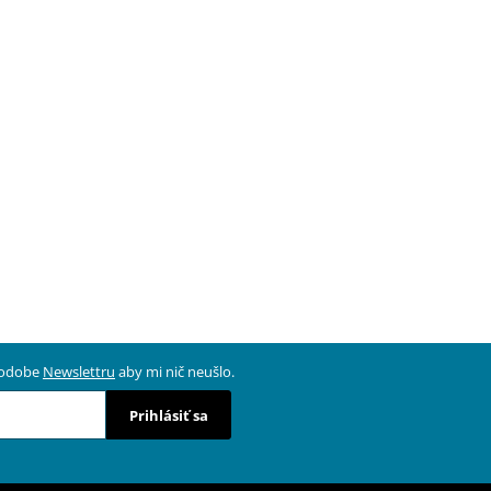
 podobe
Newslettru
aby mi nič neušlo.
Prihlásiť sa