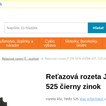
sk
Hľadať
lušenstvo, doplnky a
Cyklo
Motorky, štvorkolky,
náradie
výbava
skútre
Reťazové rozety JT - oceľové
Reťazová rozeta JT JTR 1876-43ZBK 43T, 525 či
Reťazová rozeta 
525 čierny zinok
rozeta 43z, řetěz 525
Viac informácií