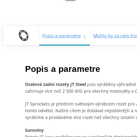
Popis a parametre
Mohlo by sa vám hod
Popis a parametre
Ocelové zadní rozety JT Steel
jsou vyráběny výhradně z 
zahrnuje více než 2 500 dílů pro všechny motocykly a čt
JT Sprockets je předním světovým výrobcem rozet pro a
tomto odvětví. Naším cílem je dodávat nejodolnější a n
vyrábíme a prodáváme více rozet než všechny ostatní
Suroviny
Rozety JT jsou vyráběny pouze z nejlepších dostupných