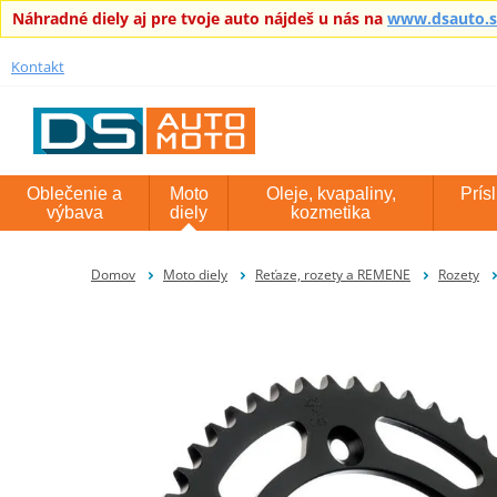
Náhradné diely aj pre tvoje auto nájdeš u nás na
www.dsauto.
Kontakt
Oblečenie a
Moto
Oleje, kvapaliny,
Prís
výbava
diely
kozmetika
Domov
Moto diely
Reťaze, rozety a REMENE
Rozety