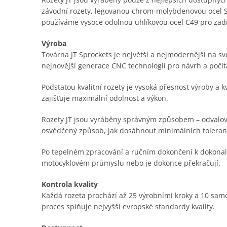
závodní rozety, legovanou chrom-molybdenovou ocel SC
používáme vysoce odolnou uhlíkovou ocel C49 pro zadn
Výroba
Továrna JT Sprockets je největší a nejmodernější na sv
nejnovější generace CNC technologií pro návrh a počí
Podstatou kvalitní rozety je vysoká přesnost výroby a 
zajišťuje maximální odolnost a výkon.
Rozety JT jsou vyráběny správným způsobem – odvalov
osvědčený způsob, jak dosáhnout minimálních toleranc
Po tepelném zpracování a ručním dokončení k dokonalost
motocyklovém průmyslu nebo je dokonce překračují.
Kontrola kvality
Každá rozeta prochází až 25 výrobními kroky a 10 samo
proces splňuje nejvyšší evropské standardy kvality.