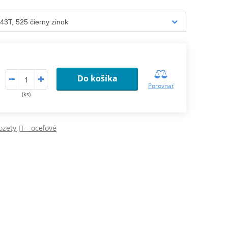
Do košíka
Porovnať
(ks)
zety JT - oceľové