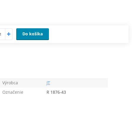
Do košíka
Výrobca
JT
Označenie
R 1876-43