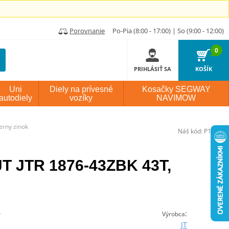
Porovnanie
Po-Pia (8:00 - 17:00) | So (9:00 - 12:00)
0
PRIHLÁSIŤ SA
KOŠÍK
Uni
Diely na prívesné
Kosačky SEGWAY
autodiely
vozíky
NAVIMOW
erny zinok
Náš kód:
P111220
JT JTR 1876-43ZBK 43T,
:
Výrobca
JT