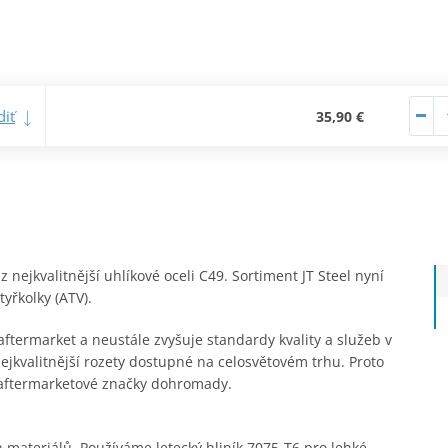
iť
35,90 €
nejkvalitnější uhlíkové oceli C49. Sortiment JT Steel nyní
yřkolky (ATV).
ftermarket a neustále zvyšuje standardy kvality a služeb v
ejkvalitnější rozety dostupné na celosvětovém trhu. Proto
 aftermarketové značky dohromady.
 materiálů. Používáme letecký hliník 7075-T6 pro lehké