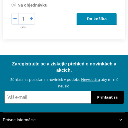
Na objednávku
Do košíka
(ks)
Zaregistrujte se a získejte přehled o novinkách a
akcích.
Súhlasím s posielaním noviniek v podobe
Newslettru
aby mi nič
neušlo.
Prihlásiť sa
Právne informácie