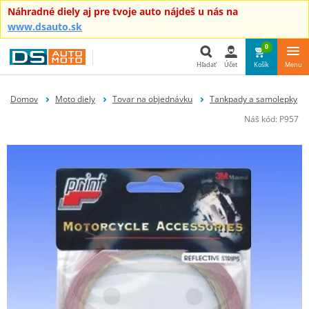
Náhradné diely aj pre tvoje auto nájdeš u nás na
www.dsauto.sk
0
Hľadať
Účet
Košík
Menu
Hľadať
Domov
Moto diely
Tovar na objednávku
Tankpady a samolepky
Náš kód:
P957