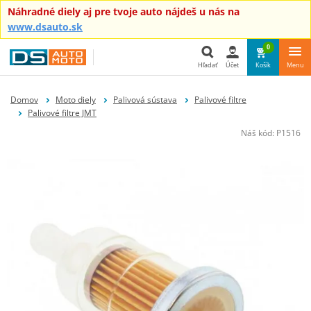
Náhradné diely aj pre tvoje auto nájdeš u nás na
www.dsauto.sk
0
Hľadať
Účet
Košík
Menu
Hľadať
Domov
Moto diely
Palivová sústava
Palivové filtre
Palivové filtre JMT
Náš kód:
P1516