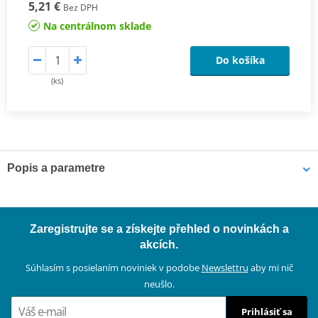
5,21 €
Bez DPH
Na centrálnom sklade
Do košíka
(ks)
Popis a parametre
Výrobca
JMT
Terminal width
11.0 mm
Zaregistrujte se a získejte přehled o novinkách a
Materiál
Plastová
akcích.
Súhlasím s posielaním noviniek v podobe
Newslettru
aby mi nič
neušlo.
Prihlásiť sa