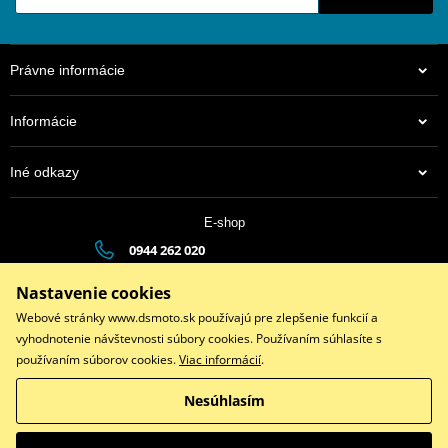
Právne informácie
Informácie
Iné odkazy
E-shop
0944 262 020
dsauto@dsauto.sk
Nastavenie cookies
Po-Pia (8:00 - 17:00) | So (9:00 - 12:00)
Webové stránky www.dsmoto.sk používajú pre zlepšenie funkcií a
vyhodnotenie návštevnosti súbory cookies. Používaním súhlasíte s
používaním súborov cookies.
Viac informácií
.
Facebook
Instagram
Youtube
Nesúhlasím
Copyright © 2026 www.dsmoto.sk
Všetky práva vyhradené