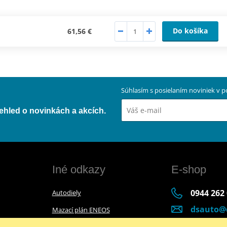
Do košíka
61,56 €
Súhlasím s posielaním noviniek v
přehled o novinkách a akcích.
Iné odkazy
E-shop
0944 262
Autodiely
dsauto@
Mazací plán ENEOS
Po-Pia (8:
Mazací plán Bel-Ray