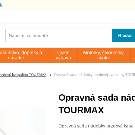
sk
Hľadať
lušenstvo, doplnky a
Cyklo
Motorky, štvorkolky,
náradie
výbava
skútre
rzdovú kvapalinu TOURMAX
Opravná sada nádobky brzdovej kvapaliny TO
Opravná sada nád
TOURMAX
Opravná sada nádobky brzdové kapal