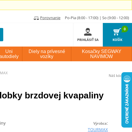
Porovnanie
Po-Pia (8:00 - 17:00) | So (9:00 - 12:00)
0
PRIHLÁSIŤ SA
KOŠÍK
Uni
Diely na prívesné
Kosačky SEGWAY
autodiely
vozíky
NAVIMOW
URMAX
Náš kód:
P882
obky brzdovej kvapaliny
iny
:
Výrobca
TOURMAX