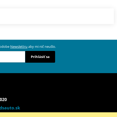
 podobe
Newslettru
aby mi nič neušlo.
Prihlásiť sa
 020
dsauto.sk
00 - 17:00) | So (9:00 - 12:00)