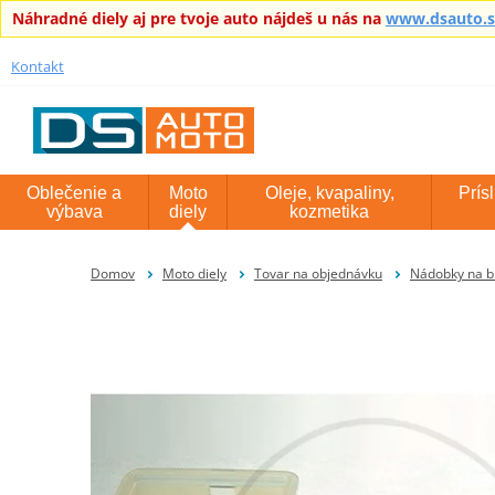
Náhradné diely aj pre tvoje auto nájdeš u nás na
www.dsauto.
Kontakt
Oblečenie a
Moto
Oleje, kvapaliny,
Prís
výbava
diely
kozmetika
Domov
Moto diely
Tovar na objednávku
Nádobky na b