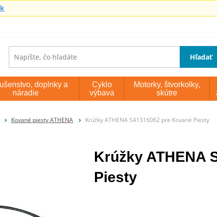
sk
Hľadať
lušenstvo, doplnky a
Cyklo
Motorky, štvorkolky,
náradie
výbava
skútre
Kované piesty ATHENA
Krúžky ATHENA S41316062 pre Kované Piesty
Krúžky ATHENA S
Piesty