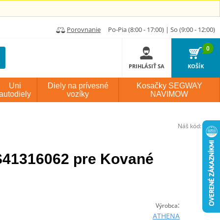
Porovnanie
Po-Pia (8:00 - 17:00) | So (9:00 - 12:00)
0
PRIHLÁSIŤ SA
KOŠÍK
Uni
Diely na prívesné
Kosačky SEGWAY
autodiely
vozíky
NAVIMOW
Náš kód:
P1146
41316062 pre Kované
:
Výrobca
ATHENA