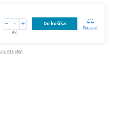
Do košíka
Porovnať
(ks)
esty ATHENA