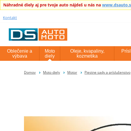
Náhradné diely aj pre tvoje auto nájdeš u nás na
www.dsauto.
Kontakt
Oblečenie a
Moto
Oleje, kvapaliny,
Prís
výbava
diely
kozmetika
Domov
Moto diely
Motor
Piestne sady a príslušenstvo