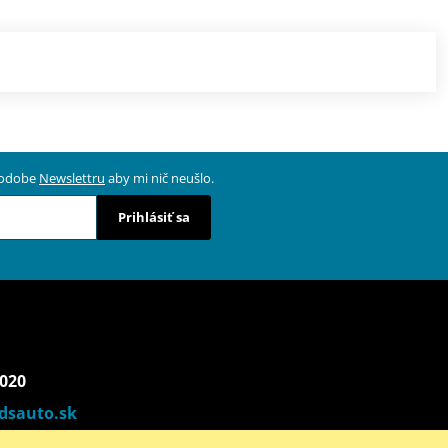
 podobe
Newslettru
aby mi nič neušlo.
Prihlásiť sa
 020
dsauto.sk
00 - 17:00) | So (9:00 - 12:00)