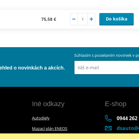
Do košíka
75,58 €
Súhlasím s posielaním noviniek v
přehled o novinkách a akcích.
Iné odkazy
E-shop
0944 262
Autodiely
dsauto@
Mazací plán ENEOS
Po-Pia (8:
Mazací plán Bel-Ray