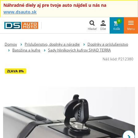
Náhradné diely aj pre tvoje auto nájdeš u nás na
www.dsauto.sk
0
Hľadať
Účet
Košík
Menu
Hľadať
Domov
Príslušenstvo, doplnky a náradie
Doplnky a príslušenstvo
Batožina a kufre
Sady hliníkových kufrov SHAD TERRA
Náš kód:
P212380
ZĽAVA 8%