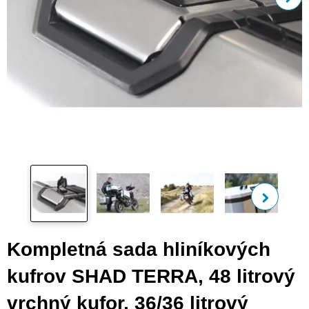
Zo
ďalš
Kompletná sada hliníkových
kufrov SHAD TERRA, 48 litrový
vrchný kufor, 36/36 litrový