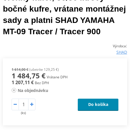
bočné kufre, vrátane montážnej
sady a platni SHAD YAMAHA
MT-09 Tracer / Tracer 900
:
Výrobca
SHAD
1 614,00 €
(ušetríte 129,25 €)
1 484,75 €
Vrátane DPH
1 207,11 €
Bez DPH
Na objednávku
Do košíka
(ks)