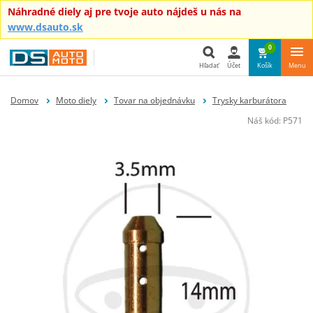
Náhradné diely aj pre tvoje auto nájdeš u nás na
www.dsauto.sk
0
Hľadať
Účet
Košík
Menu
Hľadať
Domov
Moto diely
Tovar na objednávku
Trysky karburátora
Náš kód:
P571