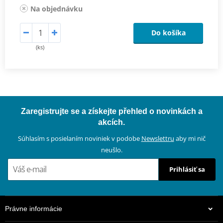
Na objednávku
Do košíka
(ks)
Zaregistrujte se a získejte přehled o novinkách a
akcích.
Súhlasím s posielaním noviniek v podobe
Newslettru
aby mi nič
neušlo.
Prihlásiť sa
Právne informácie