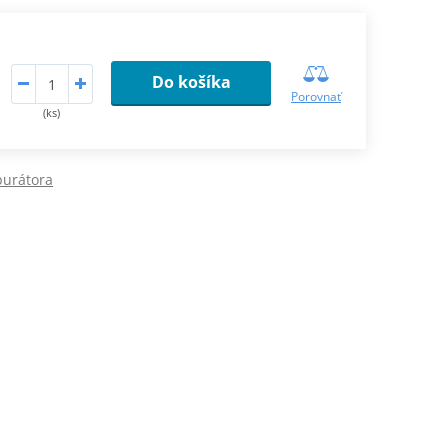
Do košíka
Porovnať
(ks)
burátora