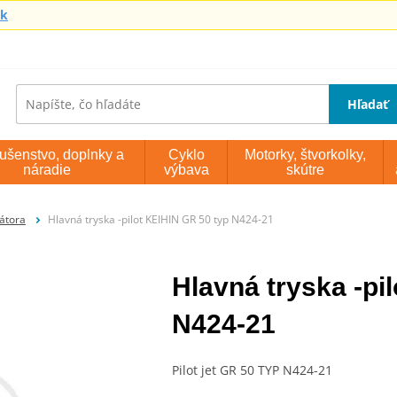
sk
Hľadať
lušenstvo, doplnky a
Cyklo
Motorky, štvorkolky,
náradie
výbava
skútre
átora
Hlavná tryska -pilot KEIHIN GR 50 typ N424-21
Hlavná tryska -pi
N424-21
Pilot jet GR 50 TYP N424-21