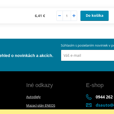
Do košíka
6,41 €
Súhlasím s posielaním noviniek v
přehled o novinkách a akcích.
Iné odkazy
E-shop
0944 262
Autodiely
dsauto@
Mazací plán ENEOS
Po-Pia (8:
Mazací plán Bel-Ray