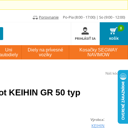
Porovnanie
Po-Pia (8:00 - 17:00) | So (9:00 - 12:00)
0
PRIHLÁSIŤ SA
KOŠÍK
Uni
Diely na prívesné
Kosačky SEGWAY
autodiely
vozíky
NAVIMOW
Náš kód:
P487
lot KEIHIN GR 50 typ
:
Výrobca
KEIHIN