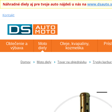
Náhradné diely aj pre tvoje auto nájdeš u nás na
www.dsauto.
Kontakt
Oblečenie a
Moto
Oleje, kvapaliny,
Prís
výbava
diely
kozmetika
Domov
Moto diely
Tovar na objednávku
Trysky karbur