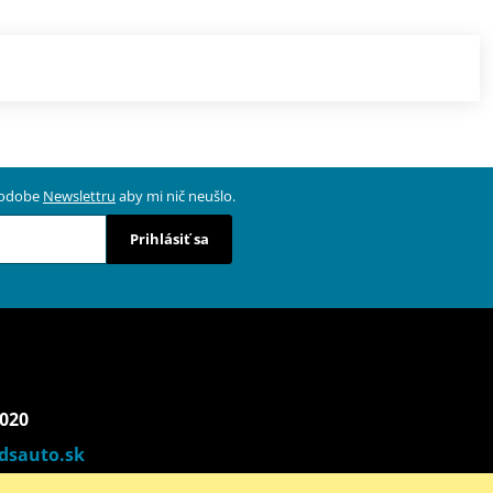
 podobe
Newslettru
aby mi nič neušlo.
Prihlásiť sa
 020
dsauto.sk
00 - 17:00) | So (9:00 - 12:00)