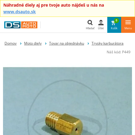
Náhradné diely aj pre tvoje auto nájdeš u nás na
www.dsauto.sk
0
Hľadať
Účet
Košík
Menu
Hľadať
Domov
Moto diely
Tovar na objednávku
Trysky karburátora
Náš kód:
P449