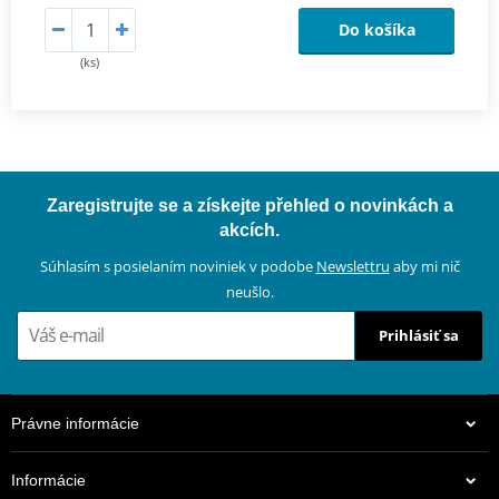
Do košíka
(ks)
Zaregistrujte se a získejte přehled o novinkách a
akcích.
Súhlasím s posielaním noviniek v podobe
Newslettru
aby mi nič
neušlo.
Prihlásiť sa
Právne informácie
Informácie