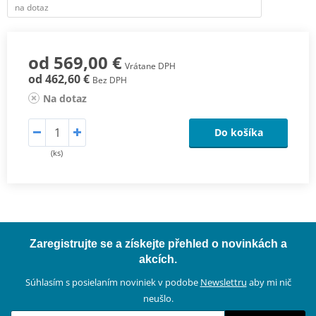
na dotaz
od 569,00 €
Vrátane DPH
od 462,60 €
Bez DPH
Na dotaz
Do košíka
(ks)
Zaregistrujte se a získejte přehled o novinkách a
akcích.
Súhlasím s posielaním noviniek v podobe
Newslettru
aby mi nič
neušlo.