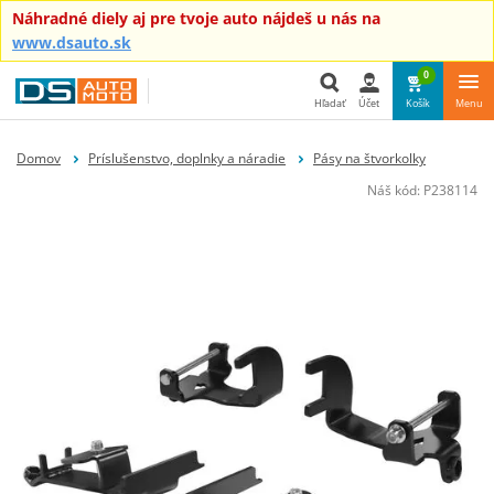
Náhradné diely aj pre tvoje auto nájdeš u nás na
www.dsauto.sk
0
Hľadať
Účet
Košík
Menu
Hľadať
Domov
Príslušenstvo, doplnky a náradie
Pásy na štvorkolky
Náš kód:
P238114