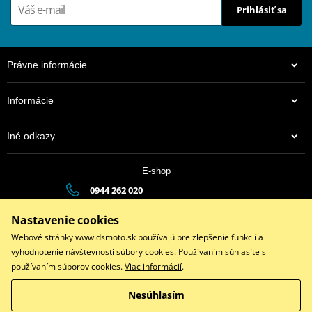
Prihlásiť sa
Právne informácie
Informácie
Iné odkazy
E-shop
0944 262 020
dsauto@dsauto.sk
Nastavenie cookies
Po-Pia (8:00 - 17:00) | So (9:00 - 12:00)
Webové stránky www.dsmoto.sk používajú pre zlepšenie funkcií a
vyhodnotenie návštevnosti súbory cookies. Používaním súhlasíte s
používaním súborov cookies.
Viac informácií
.
Facebook
Instagram
Youtube
Nesúhlasím
Copyright © 2026 www.dsmoto.sk