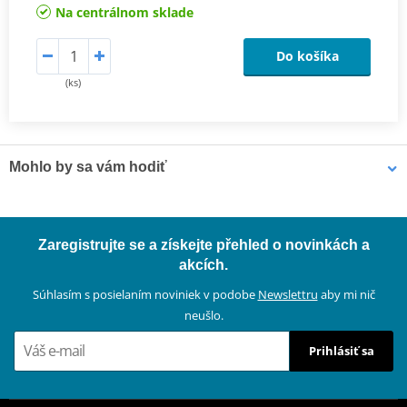
Na centrálnom sklade
Do košíka
(ks)
Mohlo by sa vám hodiť
Čistič bŕzd - univerzálny odmasťovač MOTIP DUPLI 090514 750
Zaregistrujte se a získejte přehled o novinkách a
ml (ideálny pre dielne)
akcích.
Súhlasím s posielaním noviniek v podobe
Newslettru
aby mi nič
neušlo.
Prihlásiť sa