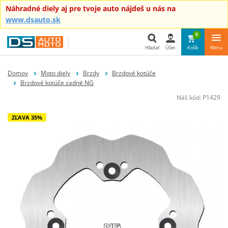
Náhradné diely aj pre tvoje auto nájdeš u nás na
www.dsauto.sk
0
Hľadať
Účet
Košík
Menu
Hľadať
Domov
Moto diely
Brzdy
Brzdové kotúče
Brzdové kotúče zadné NG
Náš kód:
P1429
ZĽAVA 35%