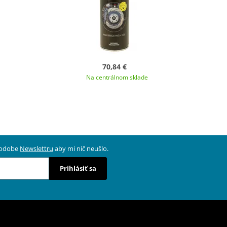
70,84 €
Na centrálnom sklade
 podobe
Newslettru
aby mi nič neušlo.
Prihlásiť sa