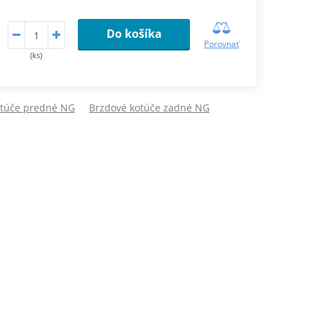
Do košíka
Porovnať
(ks)
otúče predné NG
Brzdové kotúče zadné NG