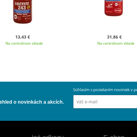
13,43 €
31,86 €
Na centrálnom sklade
Na centrálnom sklade
Súhlasím s posielaním noviniek v
přehled o novinkách a akcích.