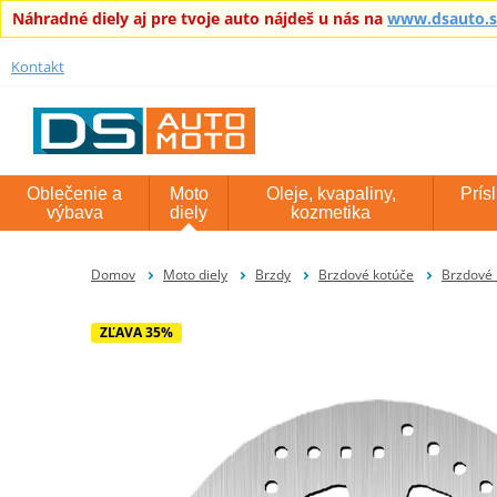
Náhradné diely aj pre tvoje auto nájdeš u nás na
www.dsauto.
Kontakt
Oblečenie a
Moto
Oleje, kvapaliny,
Prís
výbava
diely
kozmetika
Domov
Moto diely
Brzdy
Brzdové kotúče
Brzdové 
ZĽAVA 35%