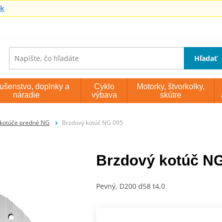
sk
Hľadať
lušenstvo, doplnky a
Cyklo
Motorky, štvorkolky,
náradie
výbava
skútre
kotúče predné NG
Brzdový kotúč NG 095
Brzdový kotúč N
Pevný, D200 d58 t4,0