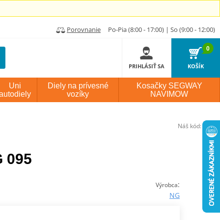
Porovnanie
Po-Pia (8:00 - 17:00) | So (9:00 - 12:00)
0
PRIHLÁSIŤ SA
KOŠÍK
Uni
Diely na prívesné
Kosačky SEGWAY
autodiely
vozíky
NAVIMOW
Náš kód:
P1420
G 095
:
Výrobca
NG