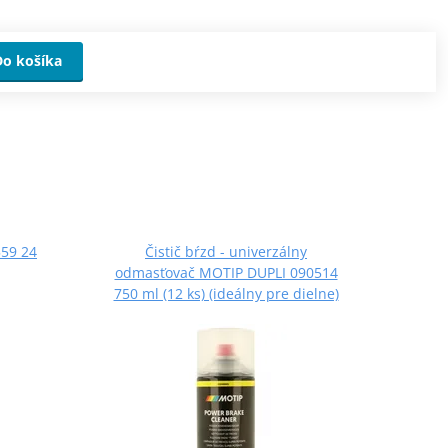
Do košíka
59 24
Čistič bŕzd - univerzálny
odmasťovač MOTIP DUPLI 090514
750 ml (12 ks) (ideálny pre dielne)