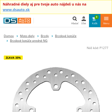
Náhradné diely aj pre tvoje auto nájdeš u nás na
www.dsauto.sk
0
Hľadať
Účet
Košík
Menu
Hľadať
Domov
Moto diely
Brzdy
Brzdové kotúče
Brzdové kotúče predné NG
Náš kód:
P1277
ZĽAVA 35%