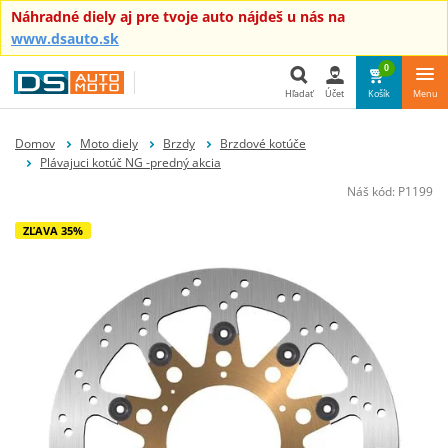
Náhradné diely aj pre tvoje auto nájdeš u nás na
www.dsauto.sk
0
Hľadať
Účet
Košík
Menu
Hľadať
Domov
Moto diely
Brzdy
Brzdové kotúče
Plávajuci kotúč NG -predný akcia
Náš kód:
P1199
ZĽAVA 35%