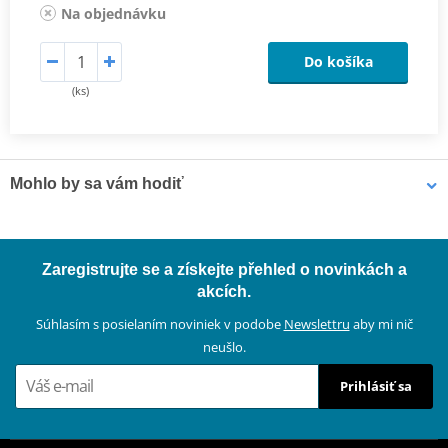
Na objednávku
Do košíka
(ks)
Mohlo by sa vám hodiť
Čistič bŕzd - univerzálny odmasťovač MOTIP DUPLI 090514 750
Zaregistrujte se a získejte přehled o novinkách a
ml (ideálny pre dielne)
akcích.
Súhlasím s posielaním noviniek v podobe
Newslettru
aby mi nič
neušlo.
Prihlásiť sa