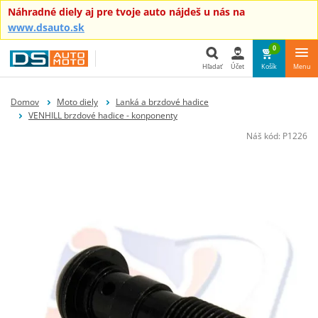
Náhradné diely aj pre tvoje auto nájdeš u nás na
www.dsauto.sk
0
Hľadať
Účet
Košík
Menu
Hľadať
Domov
Moto diely
Lanká a brzdové hadice
VENHILL brzdové hadice - konponenty
Náš kód:
P1226