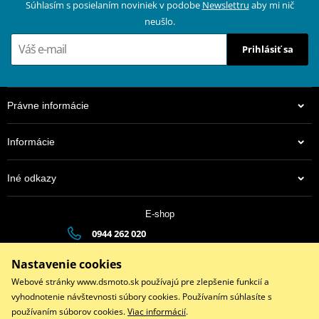
Súhlasím s posielaním noviniek v podobe
Newslettru
aby mi nič
neušlo.
Prihlásiť sa
Právne informácie
Informácie
Iné odkazy
E-shop
0944 262 020
dsauto@dsauto.sk
Nastavenie cookies
Po-Pia (8:00 - 17:00) | So (9:00 - 12:00)
Webové stránky www.dsmoto.sk používajú pre zlepšenie funkcií a
vyhodnotenie návštevnosti súbory cookies. Používaním súhlasíte s
používaním súborov cookies.
Viac informácií
.
Facebook
Instagram
Youtube